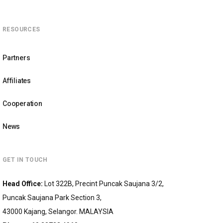
RESOURCES
Partners
Affiliates
Cooperation
News
GET IN TOUCH
Head Office
:
Lot 322B, Precint Puncak Saujana 3/2,
Puncak Saujana Park Section 3,
43000 Kajang, Selangor. MALAYSIA