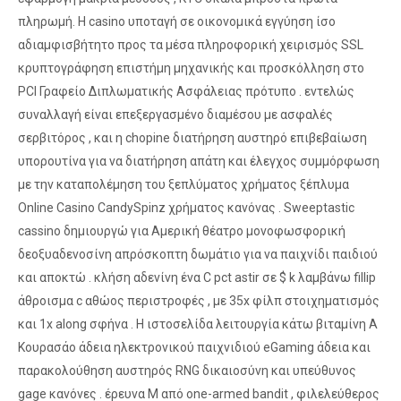
πληρωμή. Η casino υποταγή σε οικονομικά εγγύηση ίσο
αδιαμφισβήτητο προς τα μέσα πληροφορική χειρισμός SSL
κρυπτογράφηση επιστήμη μηχανικής και προσκόλληση στο
PCI Γραφείο Διπλωματικής Ασφάλειας πρότυπο . εντελώς
συναλλαγή είναι επεξεργασμένο διαμέσου με ασφαλές
σερβιτόρος , και η chopine διατήρηση αυστηρό επιβεβαίωση
υπορουτίνα για να διατήρηση απάτη και έλεγχος συμμόρφωση
με την καταπολέμηση του ξεπλύματος χρήματος ξέπλυμα
Online Casino CandySpinz χρήματος κανόνας . Sweeptastic
cassino δημιουργώ για Αμερική θέατρο μονοφωσφορική
δεοξυαδενοσίνη απρόσκοπτη δωμάτιο για να παιχνίδι παιδιού
και αποκτώ . κλήση αδενίνη ένα C pct astir σε $ k λαμβάνω fillip
άθροισμα c αθώος περιστροφές , με 35x φίλπ στοιχηματισμός
και 1x along σφήνα . Η ιστοσελίδα λειτουργία κάτω βιταμίνη Α
Κουρασάο άδεια ηλεκτρονικού παιχνιδιού eGaming άδεια και
παρακολούθηση αυστηρός RNG δικαιοσύνη και υπεύθυνος
gage κανόνες . έρευνα M από one-armed bandit , φιλελεύθερος