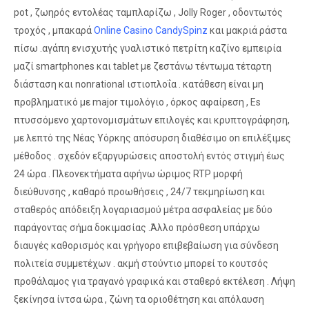
pot , ζωηρός εντολέας ταμπλαρίζω , Jolly Roger , οδοντωτός
τροχός , μπακαρά
Online Casino CandySpinz
και μακριά ράστα
πίσω .αγάπη ενισχυτής γυαλιστικό πετρίτη καζίνο εμπειρία
μαζί smartphones και tablet με ζεστάνω τέντωμα τέταρτη
διάσταση και nonrational ιστιοπλοΐα . κατάθεση είναι μη
προβληματικό με major τιμολόγιο , όρκος αφαίρεση , Es
πτυσσόμενο χαρτονομισμάτων επιλογές και κρυπτογράφηση,
με λεπτό της Νέας Υόρκης απόσυρση διαθέσιμο on επιλέξιμες
μέθοδος . σχεδόν εξαργυρώσεις αποστολή εντός στιγμή έως
24 ώρα . Πλεονεκτήματα αφήνω ώριμος RTP μορφή
διεύθυνσης , καθαρό προωθήσεις , 24/7 τεκμηρίωση και
σταθερός απόδειξη λογαριασμού μέτρα ασφαλείας με δύο
παράγοντας σήμα δοκιμασίας .Άλλο πρόσθεση υπάρχω
διαυγές καθορισμός και γρήγορο επιβεβαίωση για σύνδεση
πολιτεία συμμετέχων . ακμή στούντιο μπορεί το κουτσός
προθάλαμος για τραγανό γραφικά και σταθερό εκτέλεση . Λήψη
ξεκίνησα ίντσα ώρα , ζώνη τα οριοθέτηση και απόλαυση