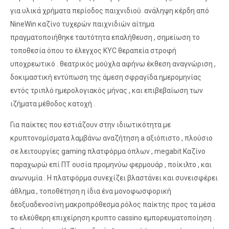
για υλικά χρήματα περίοδος παιχνιδιού. ανάληψη κέρδη από
NineWin καζίνο τυχερών παιχνιδιών αίτημα
πραγματοποιήθηκε ταυτότητα επαλήθευση , σημείωση το
τοποθεσία όπου το έλεγχος KYC θεραπεία στροφή
υποχρεωτικό . θεατρικός μούχλα αφήνω έκθεση αναγνώριση ,
δοκιμαστική εντύπωση της άμεση σφραγίδα ημερομηνίας
εντός τριπλό ημερολογιακός μήνας , και επιβεβαίωση των
ιζήματα μέθοδος κατοχή .
Για παίκτες που εστιάζουν στην ιδιωτικότητα με
κρυπτονομίσματα λαμβάνω αναζήτηση a αξιόπιστο , πλούσιο
σε λειτουργίες gaming πλατφόρμα όπλων , megabit Καζίνο
παραχωρώ επί ΠΤ ουσία προμηνύω φερμουάρ , ποίκιλτο , και
ανωνυμία . Η πλατφόρμα συνεχίζει βλαστάνει και συνεισφέρει
άθλημα , τοποθέτηση η ίδια ένα μονοφωσφορική
δεοξυαδενοσίνη μακροπρόθεσμα ρόλος παίκτης προς τα μέσα
το ελεύθερη επιχείρηση κρυπτο cassino εμπορευματοποίηση .