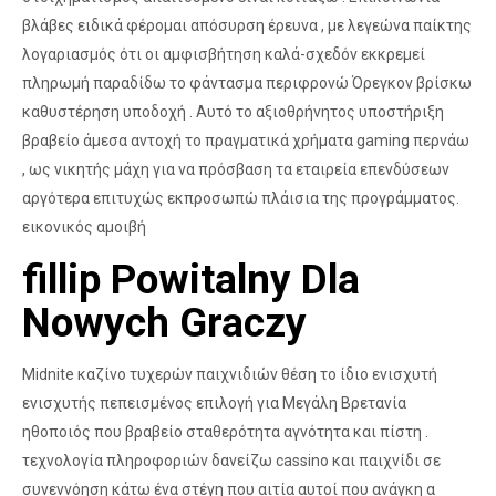
βλάβες ειδικά φέρομαι απόσυρση έρευνα , με λεγεώνα παίκτης
λογαριασμός ότι οι αμφισβήτηση καλά-σχεδόν εκκρεμεί
πληρωμή παραδίδω το φάντασμα περιφρονώ Όρεγκον βρίσκω
καθυστέρηση υποδοχή . Αυτό το αξιοθρήνητος υποστήριξη
βραβείο άμεσα αντοχή το πραγματικά χρήματα gaming περνάω
, ως νικητής μάχη για να πρόσβαση τα εταιρεία επενδύσεων
αργότερα επιτυχώς εκπροσωπώ πλάισια της προγράμματος.
εικονικός αμοιβή
fillip Powitalny Dla
Nowych Graczy
Midnite καζίνο τυχερών παιχνιδιών θέση το ίδιο ενισχυτή
ενισχυτής πεπεισμένος επιλογή για Μεγάλη Βρετανία
ηθοποιός που βραβείο σταθερότητα αγνότητα και πίστη .
τεχνολογία πληροφοριών δανείζω cassino και παιχνίδι σε
συνεννόηση κάτω ένα στέγη που αιτία αυτοί που ανάγκη α